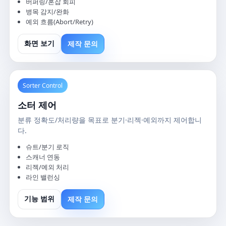
버퍼링/혼잡 회피
병목 감지/완화
예외 흐름(Abort/Retry)
제작 문의
화면 보기
Sorter Control
소터 제어
분류 정확도/처리량을 목표로 분기·리젝·예외까지 제어합니
다.
슈트/분기 로직
스캐너 연동
리젝/예외 처리
라인 밸런싱
제작 문의
기능 범위