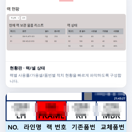
현황판 · 랙/셀 상태
랙별 사용률/가용셀/품번별 적치 현황을 빠르게 파악하도록 구성합
니다.