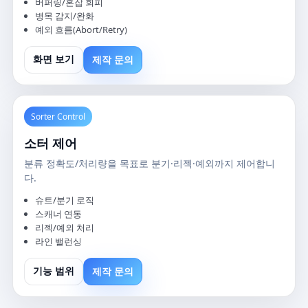
버퍼링/혼잡 회피
병목 감지/완화
예외 흐름(Abort/Retry)
제작 문의
화면 보기
Sorter Control
소터 제어
분류 정확도/처리량을 목표로 분기·리젝·예외까지 제어합니
다.
슈트/분기 로직
스캐너 연동
리젝/예외 처리
라인 밸런싱
제작 문의
기능 범위