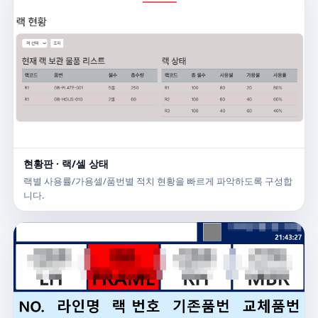
현황판 · 랙/셀 상태
랙별 사용률/가용셀/품번별 적치 현황을 빠르게 파악하도록 구성합
니다.