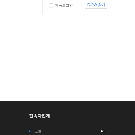
ID/PW 찾기
자동로그인
접속자집계
오늘
48